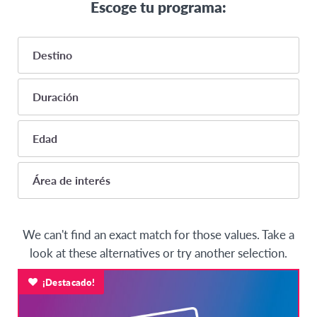
Escoge tu programa:
Destino
Duración
ÁFRICA
8 months or more
Edad
Egipto
8 meses o más
AMÉRICA LATINA
14
Área de interés
4-8 meses
15
Brasil
3-4 meses
Estudios académicos
16
ASIA
1-3 meses
We can't find an exact match for those values. Take a
Language Learning
17
look at these alternatives or try another selection.
China
Study Abroad
18
Hong Kong
¡Destacado!
Preparatoria
18+
India
Cursos de verano