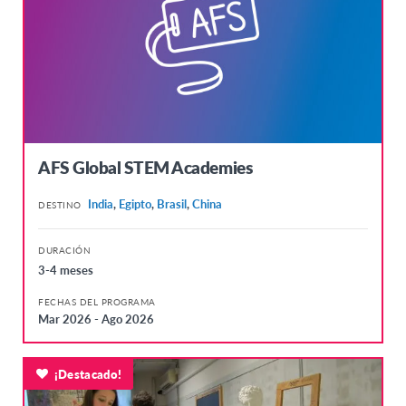
Japón
Tailandia
EUROPA
Alemania
Austria
AFS Global STEM Academies
Bélgica Flamenca
Bélgica Francesa
India
,
Egipto
,
Brasil
,
China
DESTINO
Dinamarca
DURACIÓN
Eslovaquia
3-4 meses
Finlandia
FECHAS DEL PROGRAMA
Mar 2026 - Ago 2026
Francia
Holanda
¡Destacado!
Hungría