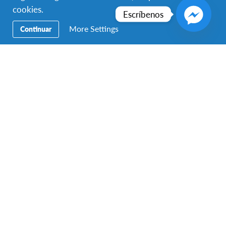
cookies.
Escríbenos
More Settings
Continuar
Intercambio escolar anual en Eslovaquia
Eslovaquia
DESTINO
DURACIÓN
8 meses o más
FECHAS DEL PROGRAMA
Ago 2025 - Jul 2026