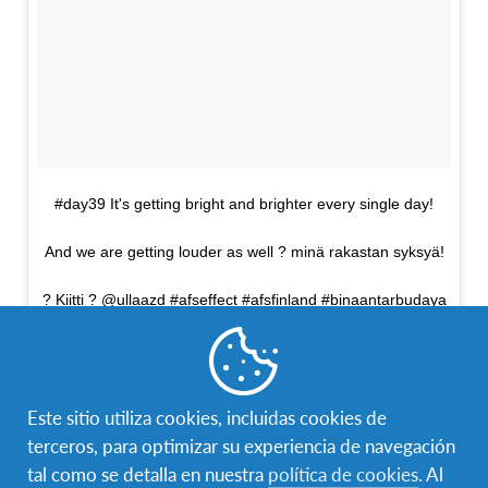
#day39 It's getting bright and brighter every single day!
And we are getting louder as well ? minä rakastan syksyä!
? Kiitti ? @ullaazd #afseffect #afsfinland #binaantarbudaya
#lenterakinantinusantara #autumnvibes
Una foto publicada por alya diva (@alyaxdiva) el
27 de Sep de 2016 a la(s) 10:34 PDT
Este sitio utiliza cookies, incluidas cookies de
terceros, para optimizar su experiencia de navegación
tal como se detalla en nuestra
política de cookies
. Al
Personas y Comunidad