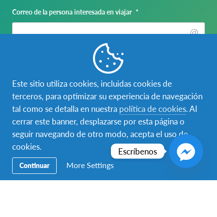
Correo de la persona interesada en viajar
*
Nombre del padre, madre o tutor legal
*
Este sitio utiliza cookies, incluidas cookies de
terceros, para optimizar su experiencia de navegación
Nombre
tal como se detalla en nuestra
política de cookies
. Al
cerrar este banner, desplazarse por esta página o
seguir navegando de otro modo, acepta el uso de
Apellido
cookies.
Escríbenos
Correo del padre, madre o tutor legal
*
More Settings
Continuar
Teléfono de la persona interesada en viajar
*