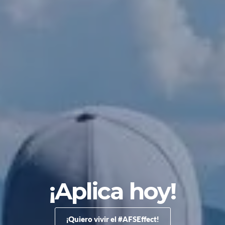
¡Aplica hoy!
¡Quiero vivir el #AFSEffect!