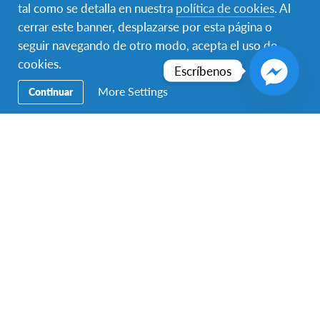
tal como se detalla en nuestra
política de cookies
. Al
cerrar este banner, desplazarse por esta página o
seguir navegando de otro modo, acepta el uso de
Folk College en
Cursos de inglés
cookies.
Escríbenos
Dinamarca
en Reino Unido
More Settings
Continuar
Sé un verdadero ciudadano del
mundo
Las experiencias internacionales y
multiculturales te ayudan a desarrollar
habilidades que te hacen más competitivo
globalmente, por ello los participantes de
AFS están respaldados por
Global
Competence Certificate
, el cual te ayudará a