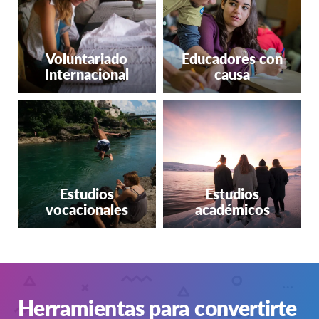
Finlandia
Francia
Holanda
Voluntariado
Educadores con
Internacional
causa
Hungría
Italia
Letonia
Noruega
Polonia
Estudios
Estudios
Suecia
vocacionales
académicos
Suiza
Reino Unido
NORTEAMÉRICA
Herramientas para convertirte
Canadá