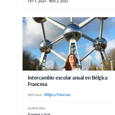
Oct 1, 2025 - Nov 2, 2025
Reino Unido
NORTEAMÉRICA
Canadá
Estados Unidos
Intercambio escolar anual en Bélgica
Francesa
Bélgica Francesa
DESTINO
DURACIÓN
8 meses o más