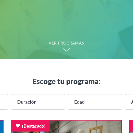
VER PROGRAMAS
Escoge tu programa:
Duración
Edad
8 months or more
14
¡Destacado!
8 meses o más
15