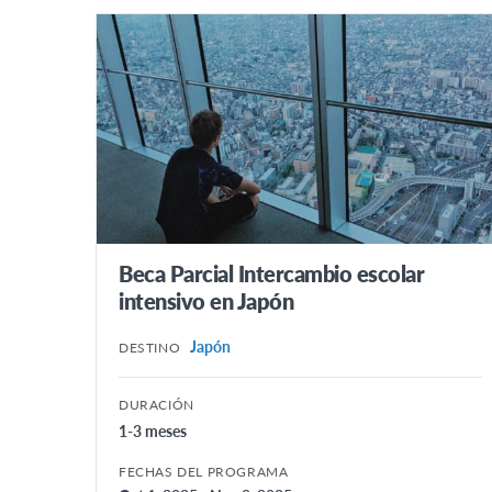
Bélgica Flamenca
Bélgica Francesa
Dinamarca
Eslovaquia
Finlandia
Francia
Holanda
Hungría
Beca Parcial Intercambio escolar
intensivo en Japón
Italia
Letonia
Japón
DESTINO
Noruega
DURACIÓN
Polonia
1-3 meses
Suecia
FECHAS DEL PROGRAMA
Suiza