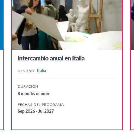
4-8 meses
16
3-4 meses
17
1-3 meses
18
18+
Intercambio anual en Italia
Italia
DESTINO
DURACIÓN
8 months or more
FECHAS DEL PROGRAMA
Sep 2026 - Jul 2027