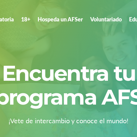
atoria
18+
Hospeda un AFSer
Voluntariado
Ed
Encuentra tu
programa AF
¡Vete de intercambio y conoce el mundo!