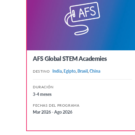
Egipto
AMÉRICA LATINA
Brasil
ASIA
China
AFS Global STEM Academies
Hong Kong
India
,
Egipto
,
Brasil
,
China
DESTINO
India
Japón
DURACIÓN
Tailandia
3-4 meses
EUROPA
FECHAS DEL PROGRAMA
Mar 2026 - Ago 2026
Alemania
Austria