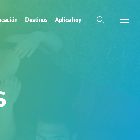
ucación
Destinos
Aplica hoy
BUSCAR
MÁS
S