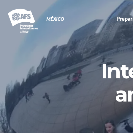
Primary
Campamento de Re-
Navigation
Orientación
Prepar
MÉXICO
Int
a