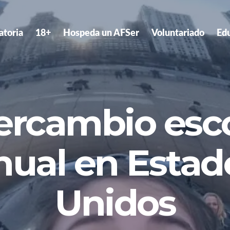
atoria
18+
Hospeda un AFSer
Voluntariado
Ed
ercambio esc
nual en Estad
Unidos