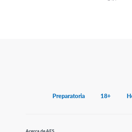
Secondary
Preparatoria
18+
H
Navigation
Acerca de AFS