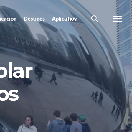
ucación
Destinos
Aplica hoy
BUSCAR
MÁS
olar
os