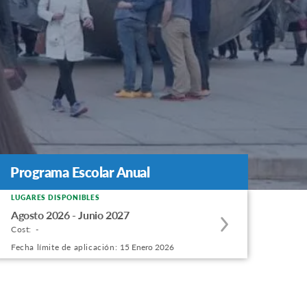
Programa Escolar Anual
Programa Escolar Anual
LUGARES DISPONIBLES
Apply
Agosto 2026 - Junio 2027
to
Cost:
-
this
Fecha límite de aplicación:
15 Enero 2026
program
offering