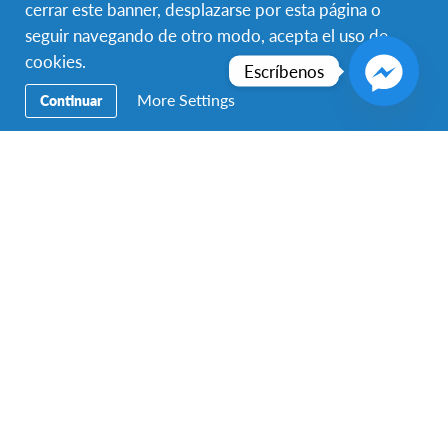
cerrar este banner, desplazarse por esta página o
seguir navegando de otro modo, acepta el uso de
cookies.
Boleto de avión
Recibimiento en
Hospedaje con
Escríbenos
redondo
aeropuerto
Familia Anfitriona
More Settings
Continuar
Alimentación
Asignación de
Persona de Contacto
Escuela
Individual
Seguro Médico
Soporte de
Asistencia en el
Emergencia 24/7
proceso de solicitud
Asistencia en
Orientación previa al
Orientaciones
aplicación de visa
intercambio
durante tu tiempo en
el extranjero
Más