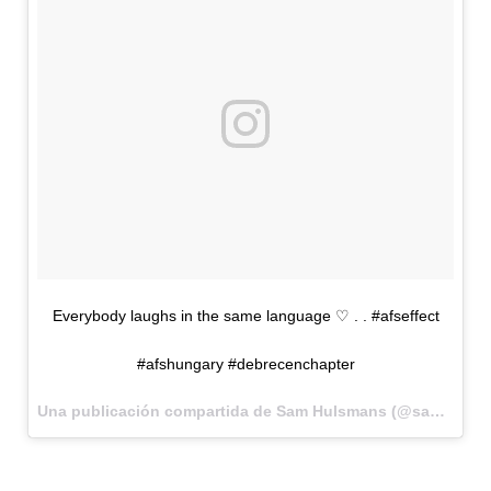
Everybody laughs in the same language ♡ . . #afseffect
#afshungary #debrecenchapter
Una publicación compartida de Sam Hulsmans (@samhulsmans_) el