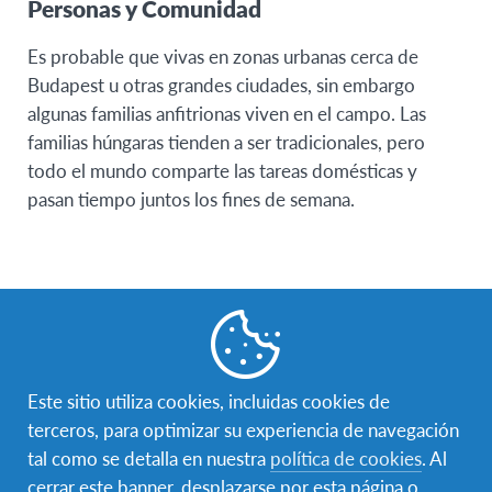
Personas y Comunidad
Es probable que vivas en zonas urbanas cerca de
Budapest u otras grandes ciudades, sin embargo
algunas familias anfitrionas viven en el campo. Las
familias húngaras tienden a ser tradicionales, pero
todo el mundo comparte las tareas domésticas y
pasan tiempo juntos los fines de semana.
Escuela
Este sitio utiliza cookies, incluidas cookies de
La mayoría de los estudiantes de AFS asisten a una
terceros, para optimizar su experiencia de navegación
escuela pública llamada gimnázium, pero también te
tal como se detalla en nuestra
política de cookies
. Al
pueden colocar en una escuela szakközépiskola
cerrar este banner, desplazarse por esta página o