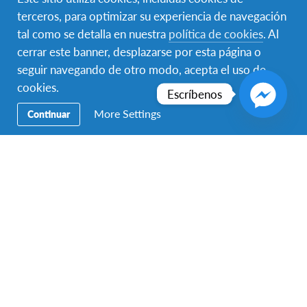
terceros, para optimizar su experiencia de navegación
tal como se detalla en nuestra
política de cookies
. Al
cerrar este banner, desplazarse por esta página o
seguir navegando de otro modo, acepta el uso de
cookies.
Escríbenos
AFS family ❤️#Afs #afsbelgique #afsbe #afslux #family
More Settings
Continuar
#exchangestudents #belgium
A photo posted by Emma Williams (@emmawilliamzz) on
Oct