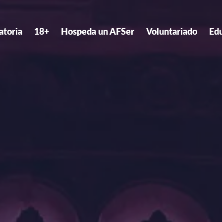
atoria
18+
Hospeda un AFSer
Voluntariado
Ed