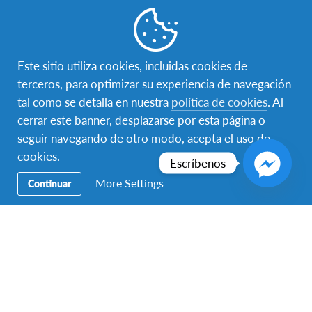
Boleto de avión
Recibimiento en
Hospedaje con
redondo
aeropuerto
Familia Anfitriona
Este sitio utiliza cookies, incluidas cookies de
terceros, para optimizar su experiencia de navegación
tal como se detalla en nuestra
política de cookies
. Al
Hospedaje
Alimentación
Asignación de
cerrar este banner, desplazarse por esta página o
Escuela
seguir navegando de otro modo, acepta el uso de
cookies.
Escríbenos
Persona de Contacto
Seguro Médico
Soporte de
More Settings
Continuar
Individual
Emergencia 24/7
Asistencia en el
Asistencia en
Orientación previa al
proceso de solicitud
aplicación de visa
intercambio
Más