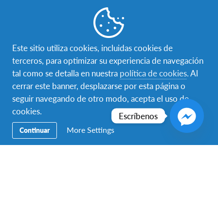
Este sitio utiliza cookies, incluidas cookies de
A photo posted by Anne Schober ✨ 黃毓淳
terceros, para optimizar su experiencia de navegación
(@keepingwithanne)
on Sep 16, 2016 at 4:13am PDT
tal como se detalla en nuestra
política de cookies
. Al
cerrar este banner, desplazarse por esta página o
Familia Anfitriona y Comunidad
seguir navegando de otro modo, acepta el uso de
cookies.
Escríbenos
Probablemente vivirás en un área urbana en el
More Settings
Continuar
continente u otras áreas periféricas. Es común que
ambos padres trabajen largas horas y que los abuelos
vivan con su familia anfitriona en un pequeño
apartamento. Es importante respetar los deseos de
tus padres anfitriones y el tiempo de la familia. Las
familias prefieren comer juntos en casa durante la
semana. Espera cenar en los fines de semana,