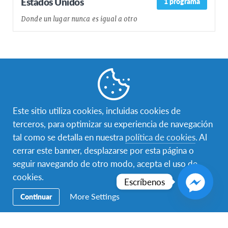
Estados Unidos
1 programa
Donde un lugar nunca es igual a otro
Facebook
Instagram
Twitter
WhatsApp
Este sitio utiliza cookies, incluidas cookies de
terceros, para optimizar su experiencia de navegación
Secondary
Preparatoria
tal como se detalla en nuestra
política de cookies
. Al
Navigation
cerrar este banner, desplazarse por esta página o
18+
seguir navegando de otro modo, acepta el uso de
cookies.
Hospeda un AFSer
Escríbenos
More Settings
Continuar
Voluntariado
Educación