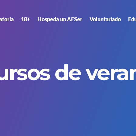
atoria
18+
Hospeda un AFSer
Voluntariado
Ed
ursos de vera