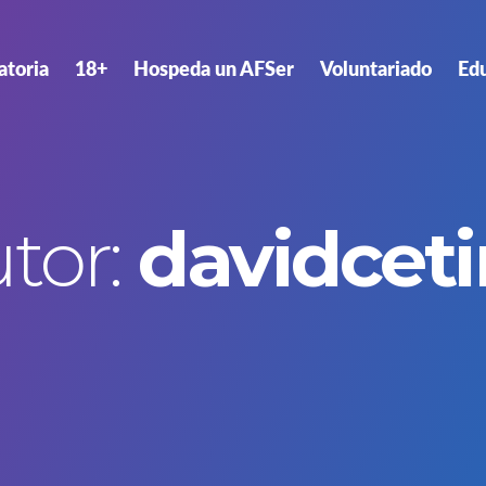
atoria
18+
Hospeda un AFSer
Voluntariado
Ed
tor:
davidcet