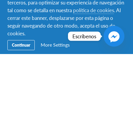
terceros, para optimizar su experiencia de navegación
Voluntariado
tal como se detalla en nuestra
política de cookies
. Al
cerrar este banner, desplazarse por esta página o
Educación
seguir navegando de otro modo, acepta el uso de
cookies.
Destinos
Escríbenos
More Settings
Continuar
Aplica hoy
Contáctanos
Para hablar con un representante de AFS Programas
Interculturales México, llama al:
55 5525 7555
si te
encuentras en la Ciudad de México y al:
999 944 1591
si te
encuentras en Mérida
Contáctenos también por