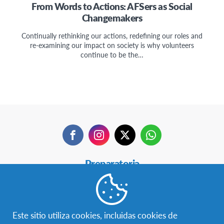
From Words to Actions: AFSers as Social
Changemakers
Continually rethinking our actions, redefining our roles and
re-examining our impact on society is why volunteers
continue to be the…
Facebook
Instagram
Twitter
WhatsApp
Secondary
Preparatoria
Navigation
18+
Hospeda un AFSer
Este sitio utiliza cookies, incluidas cookies de