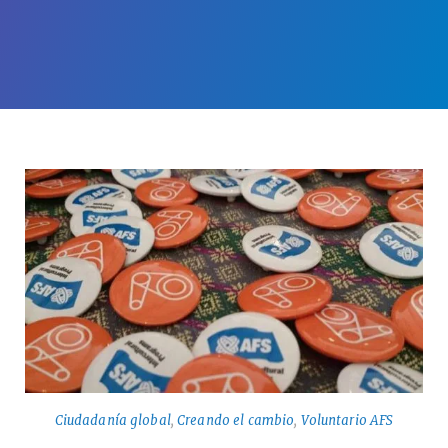
Ciudadanía global
,
Creando el cambio
,
Voluntario AFS