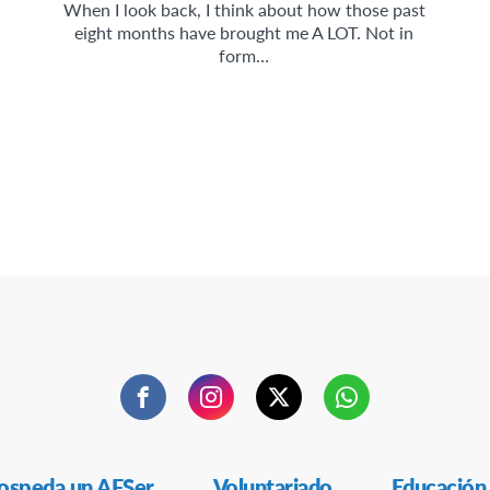
When I look back, I think about how those past
eight months have brought me A LOT. Not in
form…
Facebook
Instagram
Twitter
WhatsApp
ospeda un AFSer
Voluntariado
Educación