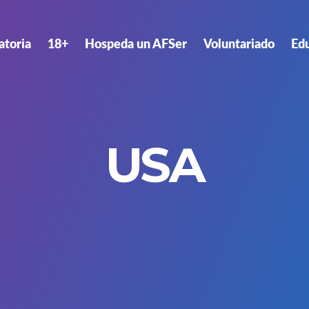
atoria
18+
Hospeda un AFSer
Voluntariado
Ed
USA