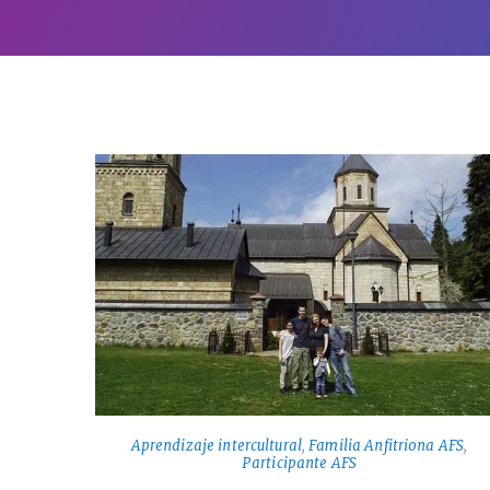
Aprendizaje intercultural
,
Familia Anfitriona AFS
,
Participante AFS