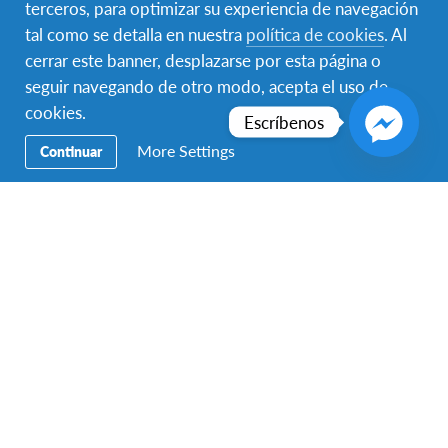
terceros, para optimizar su experiencia de navegación
Voluntariado
tal como se detalla en nuestra
política de cookies
. Al
cerrar este banner, desplazarse por esta página o
Educación
seguir navegando de otro modo, acepta el uso de
cookies.
Destinos
Escríbenos
More Settings
Continuar
Aplica hoy
Contáctanos
Para hablar con un representante de AFS Programas
Interculturales México, llama al:
55 5525 7555
si te
encuentras en la Ciudad de México y al:
999 944 1591
si te
encuentras en Mérida
Contáctenos también por