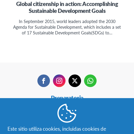
Global citizenship in action: Accomplishing
Sustainable Development Goals
In September 2015, world leaders adopted the 2030
Agenda for Sustainable Development, which includes a set
of 17 Sustainable Development Goals(SDGs) to…
Facebook
Instagram
Twitter
WhatsApp
Secondary
Preparatoria
Navigation
18+
Hospeda un AFSer
Este sitio utiliza cookies, incluidas cookies de