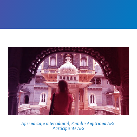
Aprendizaje intercultural
,
Familia Anfitriona AFS
,
Participante AFS