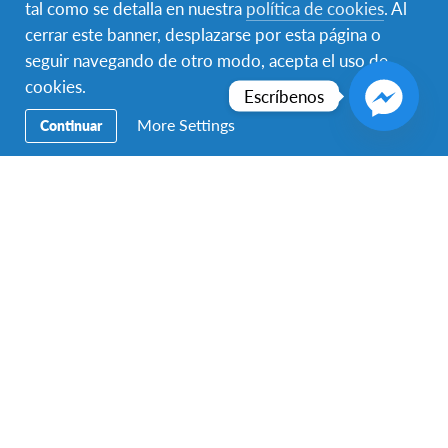
tal como se detalla en nuestra
política de cookies
. Al
Educación
cerrar este banner, desplazarse por esta página o
seguir navegando de otro modo, acepta el uso de
Destinos
cookies.
Escríbenos
Aplica hoy
More Settings
Continuar
Contáctanos
Para hablar con un representante de AFS Programas
Interculturales México, llama al:
55 5525 7555
si te
encuentras en la Ciudad de México y al:
999 944 1591
si te
encuentras en Mérida
Contáctenos también por
Whatsapp: