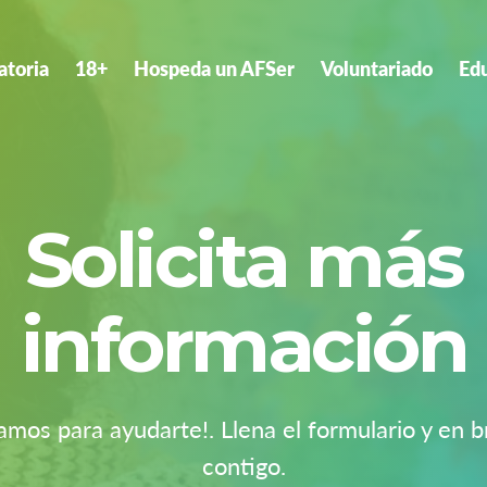
atoria
18+
Hospeda un AFSer
Voluntariado
Ed
Solicita más
información
amos para ayudarte!. Llena el formulario y en
contigo.