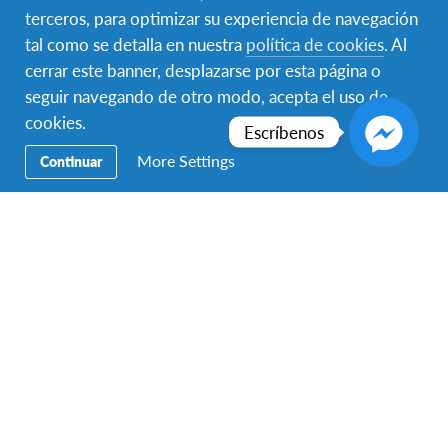
terceros, para optimizar su experiencia de navegación
tal como se detalla en nuestra
política de cookies
. Al
cerrar este banner, desplazarse por esta página o
seguir navegando de otro modo, acepta el uso de
cookies.
Escríbenos
More Settings
Continuar
Ma petite famille, Ouais je sais, on ne se ressemble pas
vraiment ? #paraguay #afs#ciudaddeleste #travel
A photo posted by Laurence (@laurence_leonard) on
Aug 13
Personas y Comunidad
Muchas personas en Paraguay son mestizos, personas
con ascendencia europea e indígena, muchos de ellos
son bilingües en Español y Guaraní. Los paraguayos