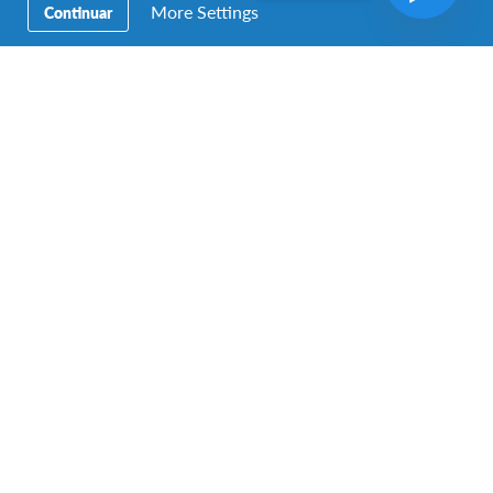
More Settings
Continuar
A photo posted by Roberta Ciabattini Bolla
(@robertaciabattini)
on Sep 21, 2016 at 6:00pm PDT
Familia anfitriona y Comunidad
Aunque puedes vivir en cualquier lugar de Costa Rica,
lo más probable es que estés en un área urbana o
suburbana. Las familias son extensas y compartir entre
cada miembro es profundamente apreciado, así que
podrás esperar que la vida familiar juegue un papel
significativo en tu experiencia. Las comidas familiares
frecuentemente se llenan de conversaciones
apasionadas sobre diversos temas y pueden
extenderse hasta los almuerzos de fin de semana.