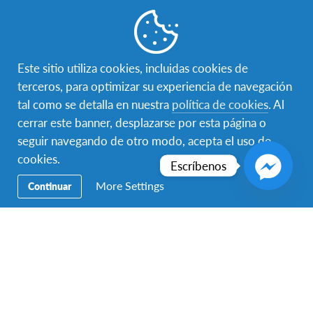
Destinos
Aplica hoy
Este sitio utiliza cookies, incluidas cookies de
terceros, para optimizar su experiencia de navegación
tal como se detalla en nuestra
política de cookies
. Al
cerrar este banner, desplazarse por esta página o
Contáctanos
seguir navegando de otro modo, acepta el uso de
Para hablar con un representante de AFS Programas
cookies.
Escríbenos
Interculturales México, llama al:
55 5525 7555
si te
encuentras en la Ciudad de México y al:
999 944 1591
si te
More Settings
Continuar
encuentras en Mérida
Contáctenos también por
Whatsapp:
55 3564 9818
(CDMX)
999 107 6335
(Mérida)