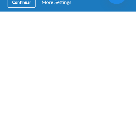
More Settings
Continuar
Facebook
Instagram
Twitter
WhatsApp
Secondary
Preparatoria
Navigation
18+
Hospeda un AFSer
Voluntariado
Educación
Destinos