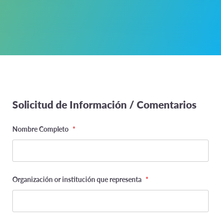
Solicitud de Información / Comentarios
X/Twitter
Nombre Completo
*
This
field
Organización or institución que representa
*
is
for
validation
purposes
and
should