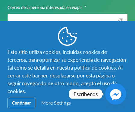
Correo de la persona interesada en viajar
*
Nombre del padre, madre o tutor legal
*
Este sitio utiliza cookies, incluidas cookies de
terceros, para optimizar su experiencia de navegación
Nombre
tal como se detalla en nuestra
política de cookies
. Al
cerrar este banner, desplazarse por esta página o
seguir navegando de otro modo, acepta el uso de
Apellido
cookies.
Escríbenos
Correo del padre, madre o tutor legal
*
More Settings
Continuar
Teléfono de la persona interesada en viajar
*