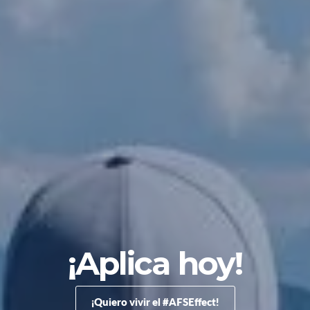
¡Aplica hoy!
¡Quiero vivir el #AFSEffect!