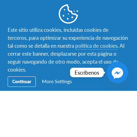
Destinos
Aplica hoy
Este sitio utiliza cookies, incluidas cookies de
terceros, para optimizar su experiencia de navegación
tal como se detalla en nuestra
política de cookies
. Al
cerrar este banner, desplazarse por esta página o
Contáctanos
seguir navegando de otro modo, acepta el uso de
Para hablar con un representante de AFS Programas
cookies.
Escríbenos
Interculturales México, llama al:
55 5525 7555
si te
encuentras en la Ciudad de México y al:
999 944 1591
si te
More Settings
Continuar
encuentras en Mérida
Contáctenos también por
Whatsapp:
55 3564 9818
(CDMX)
999 107 6335
(Mérida)